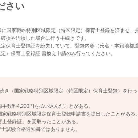
ださい
降に国家戦略特別区域限定（特区限定）保育士登録を済ませ、
、破損や汚損した場合に行う手続きです。
限定保育士登録証を紛失していて、登録内容（氏名・本籍地都
定）保育士登録証 書換え申請のみ行ってください。
手続き（国家戦略特別区域限定（特区限定）保育士登録）を行
手数料4,200円を払い込んだことがある。
国家戦略特別区域限定保育士登録申請書を提出したことがある
育士登録証」を受取ったことがある。
育士試験合格通知書ではありません。