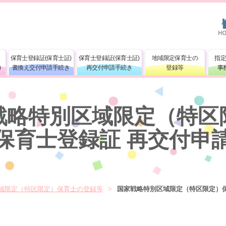
保育士登録証(保育士証)
保育士登録証(保育士証)
地域限定保育士の
指定
)
書換え交付申請手続き
再交付申請手続き
登録等
事
戦略特別区域限定（特区
保育士登録証 再交付申
域限定（特区限定）保育士の登録等
>
国家戦略特別区域限定（特区限定）保