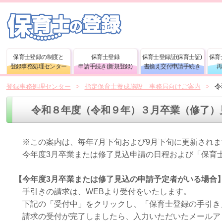
保育士登録の制度と
保育士登録
保育士登録証(保育士証)
保育
登録事務処理センター
申請手続き(新規登録)
書換え交付申請手続き
登録事務処理センター
>
指定保育士養成施設 事務局向けご案内
>
令
令和８年度（令和９年）３月卒業（修了）
※この案内は、毎年7月下旬および9月下旬に更新されま
今年度3月卒業または修了見込申請の日程および「保育士
【今年度3月卒業または修了見込の申請予定者がいる場合
手引きの請求は、WEBより受付をいたします。
下記の「受付中」をクリックし、「保育士登録の手引き
請求の受付が完了しましたら、入力いただいたメールアド