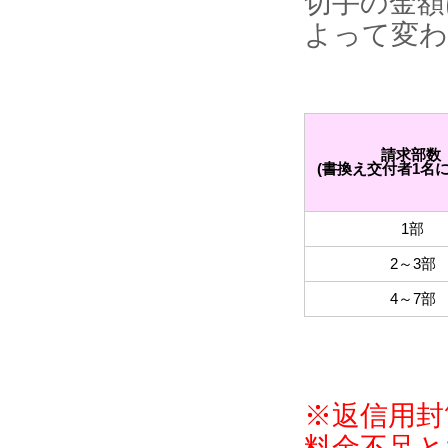
切手の金額
よって変わ
請求部数
(書換え交付者1名に
1部
2～3部
4～7部
※返信用封
料金不足と