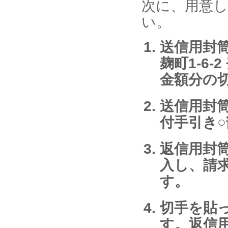
次に、用意
い。
送信用封筒
麹町1-6
金額分の
送信用封
付手引き
返信用封
入し、請
す。
切手を貼
す。返信