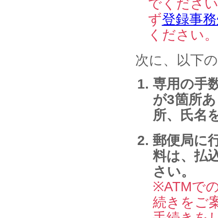
でください
ず
登録事務
ください。
次に、以下の
専用の手
が3箇所
所、氏名
郵便局に
料は、払
さい。
※ATMで
続きをご
手続きを