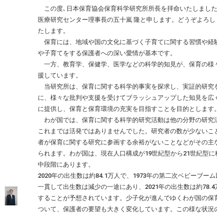
この度､日本保育協会保育科学研究所所長を拝命いたしました
医療研究センター理事長の五十嵐 隆と申します。どうぞよろし
たします。
保育には、地域や国の文化に基づく子育てに関する習慣や経
や子育てをする保護者への深い愛情が基本です。
一方、教育学、保健学、医学などの科学的知見が、保育の様
援しています。
当研究所は、保育に関する科学的事実を探求し、実証的研究
に、様々な批判や支援を受けてブラッシュアップした知見を広
に提供し、保育と保育環境の充実を目指すことを目的とします
わが国では、保育に関する科学的研究活動は他の分野の研究
これまでは活発ではありませんでした。研究者の数が少ないこ
者が保育に関する研究に参画する余裕がないことなどがその主
られます。わが国は、現在人口構成が19世紀型から21世紀型に
中段階にあります。
2020年の出生数は約84.1万人で、1973年の第二次ベビーブー
一貫して出生数は減少の一途にあり、2021年の出生数は約78.
することが予想されています。少子化が進んでゆくわが国の保
ついて、保護者の要望も大きく変化しています。この様な状況