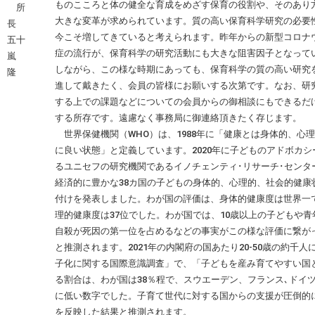
ものこころと体の健全な育成をめざす保育の役割や、そのあり
所
大きな変革が求められています。質の高い保育科学研究の必要
長
今こそ増してきていると考えられます。昨年からの新型コロナ
五十
症の流行が、保育科学の研究活動にも大きな阻害因子となって
嵐
しながら、この様な時期にあっても、保育科学の質の高い研究
隆
進して戴きたく、会員の皆様にお願いする次第です。なお、研
する上での課題などについての会員からの御相談にもできるだ
する所存です。遠慮なく事務局に御連絡頂きたく存じます。
世界保健機関（WHO）は、1988年に「健康とは身体的、心
に良い状態」と定義しています。2020年に子どものアドボカシ
るユニセフの研究機関であるイノチェンティ･リサーチ･センタ
経済的に豊かな38カ国の子どもの身体的、心理的、社会的健康
付けを発表しました。わが国の評価は、身体的健康度は世界一
理的健康度は37位でした。わが国では、10歳以上の子どもや青
自殺が死因の第一位を占めるなどの事実がこの様な評価に繋が
と推測されます。2021年の内閣府の国あたり20-50歳の約千人
子化に関する国際意識調査」で、「子どもを産み育てやすい国
る割合は、わが国は38％程で、スウエーデン、フランス､ドイ
に低い数字でした。子育て世代に対する国からの支援が圧倒的
を反映した結果と推測されます。