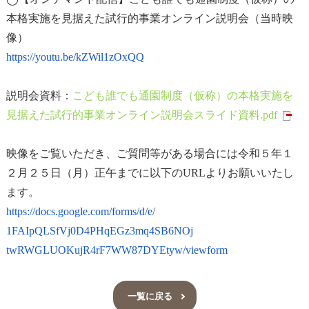
本格実施を見据えた試行的事業オンライン説明会（当時映
像）
https://youtu.be/kZWil1zOxQQ
説明会資料：
こども誰でも通園制度（仮称）の本格実施を
見据えた試行的事業オンライン説明会スライド資料.pdf
映像をご覧いただき、ご質問等がある場合には令和５年１
２月２５日（月）正午までに以下のURLよりお願いいたし
ます。
https://docs.google.com/forms/
d/e/
1FAIpQLSfVj0D4PHqEGz3mq4SB6NOj
twRWGLUOKujR4rF7WW87DYEtyw/
viewform
一覧に戻る